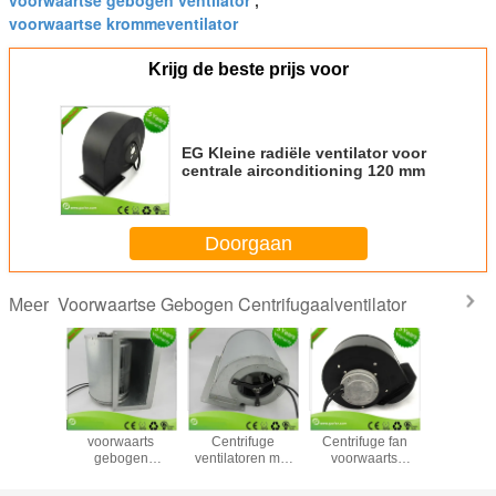
voorwaartse gebogen ventilator
,
voorwaartse krommeventilator
Krijg de beste prijs voor
EG Kleine radiële ventilator voor
centrale airconditioning 120 mm
Doorgaan
Voorwaartse Gebogen Centrifugaalventilator
Meer
al Blade
EC Dubbele inlaat
EC-inlaat
180 mm EC
Ec Ventil
ifugal
voorwaarts
Centrifuge
Centrifuge fan
Voorwa
oren met
gebogen
ventilatoren met
voorwaarts
Gekro
 Room
centrifuge
dubbele inlaat
gebogen bladen
Centri
n Radial
ventilatoren met
met centrale
voor gebouw
Ventil