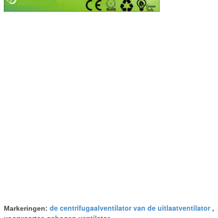
de centrifugaalventilator van de uitlaatventilator
Markeringen:
,