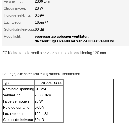
Versnelling:
2300 tpm
Stroominvoer:
28 W
Huidige trekking:
0.09A
Luchtstroom:
165m ³ /h
Geluidsdrukniveau:
60 dB
voorwaartse gebogen ventilator
Hoog licht:
,
de centrifugaalventilator van de uitlaatventilator
EG Kleine radiële ventilator voor centrale airconditioning 120 mm
Belangrijkste specificaties/bijzondere kenmerken:
Type
LE120-230D3-00
Nominale spanning
310VAC
Versnelling
2300 RPM
Invoervermogen
28 W
Huidige opname
0.09A
Luchtstroom
165 m3/h
Geluidsdrukniveau
60 dB