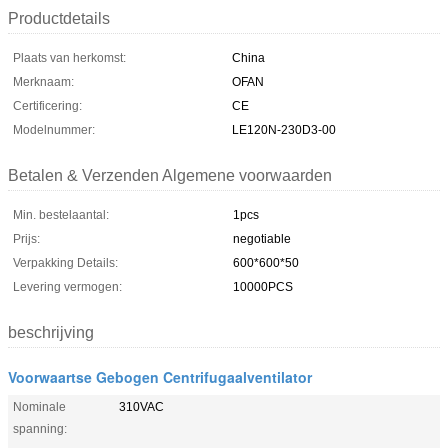
Productdetails
Plaats van herkomst:
China
Merknaam:
OFAN
Certificering:
CE
Modelnummer:
LE120N-230D3-00
Betalen & Verzenden Algemene voorwaarden
Min. bestelaantal:
1pcs
Prijs:
negotiable
Verpakking Details:
600*600*50
Levering vermogen:
10000PCS
beschrijving
Voorwaartse Gebogen Centrifugaalventilator
Nominale
310VAC
spanning: