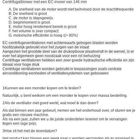
Centrifugalblower met een EC-invoer van 146 mm
A. De snelheid van de motor wordt niet beïnvloed door de krachtfrequentie
B. De snelheid is groot
C. de motor is stapsgewijs.
D. beginmoment is groot
E. motor hoog rendement bereik is groot
F. het volume is zeer compact.
G. motorische efficiëntie is hoog ((> 80%)
EC-centrifugeventilatoren met achterwaarts gebogen bladen worden
hoofdzakelijk gebruikt voor het zuigen van de inlaat
Aangezien het grootste deel van de drukopbouw plaatsvindt in de wervel, is er
over het algemeen geen noodzaak voor een rol behuizing
Centrifuge ventilatoren hebben een zeer goede hydraulische efficiëntie en zijn
ideaal voor hoge druk
Centrifuge ventilatoren worden gebruikt in toepassingen zoals centrale
airconditioning-eenheden of ventilatiesystemen van gebouwen
1Kunnen we een monster kopen om te testen?
Natuurlijk, u bent welkom om een monster te kopen voor massa bestelling.
2Als de ventilator niet goed werkt, wat moet ik dan doen?
Als dat binnen een jaar gebeurt, nemen we het onderhoud over, of sturen we je
gratis een nieuwe machine.
Als na een jaar, zullen we u de juiste onderdelen leveren om te vervangen
tegen een lage prijs.
3Hoe zit het met de leverdatum?
Het product kan binnen een week naar u worden verzonden als er voorraad is