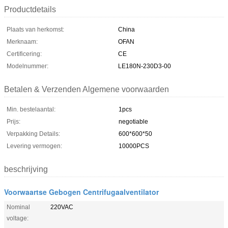
Productdetails
Plaats van herkomst:
China
Merknaam:
OFAN
Certificering:
CE
Modelnummer:
LE180N-230D3-00
Betalen & Verzenden Algemene voorwaarden
Min. bestelaantal:
1pcs
Prijs:
negotiable
Verpakking Details:
600*600*50
Levering vermogen:
10000PCS
beschrijving
Voorwaartse Gebogen Centrifugaalventilator
Nominal
220VAC
voltage: