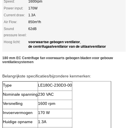
Speed:
1600rpm
Power input:
170W
Current draw:
1.3A
Air Flow:
850m³/h
Sound
62dB
pressure level:
voorwaartse gebogen ventilator
Hoog licht:
,
de centrifugaalventilator van de uitlaatventilator
180 mm EC Centrifuge fan voorwaarts gebogen bladen voor gebouw
ventilatiesystemen
Belangrijkste specificaties/bijzondere kenmerken:
Type
LE180C-230D3-00
Nominale spanning
230 VAC
Versnelling
1600 rpm
Invoervermogen
170 W
Huidige opname
1.3A