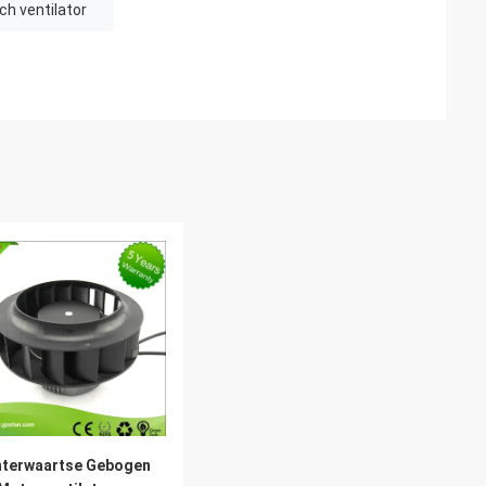
h ventilator
hterwaartse Gebogen