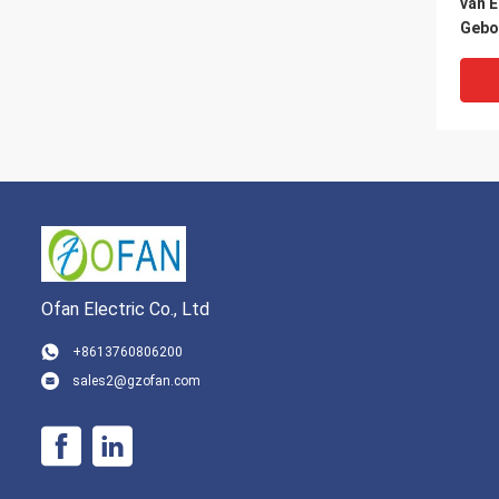
van 
Gebo
Centr
voor 
Ofan Electric Co., Ltd
+8613760806200
sales2@gzofan.com