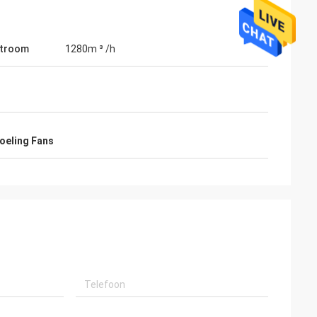
stroom
1280m ³ /h
koeling Fans
mli
zo betrouwbare,
duurzamer High-end