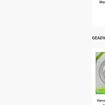
Mar
GEADV
Verva