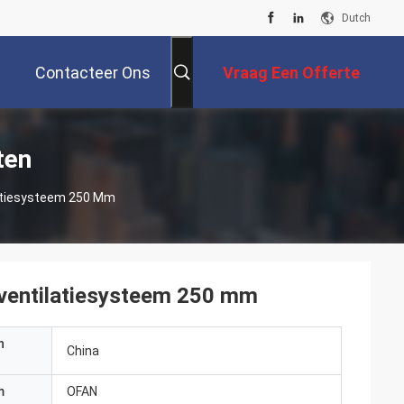
Dutch
Contacteer Ons
Vraag Een Offerte
Aan
ten
latiesysteem 250 Mm
 ventilatiesysteem 250 mm
n
China
m
OFAN