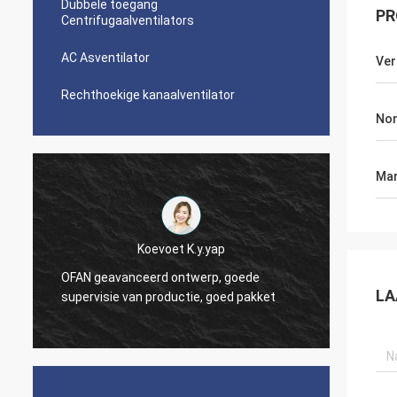
Dubbele toegang
PR
Centrifugaalventilators
AC Asventilator
Ve
Rechthoekige kanaalventilator
Nom
Mar
Koevoet K.y.yap
OFAN geavanceerd ontwerp, goede
OFAN b
d
LA
supervisie van productie, goed pakket
goede 