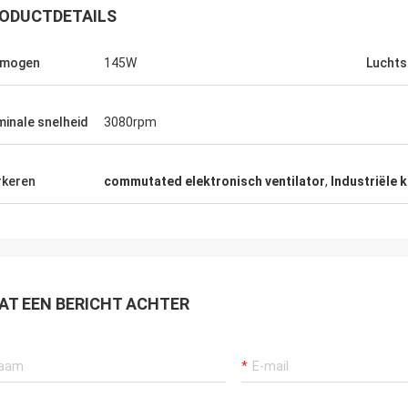
ODUCTDETAILS
rmogen
145W
Lucht
inale snelheid
3080rpm
keren
commutated elektronisch ventilator
,
Industriële 
Teken Ara
Andry Andika
OFAN de producten zijn 
esteed aandacht aan details,
goede kwaliteit, is dit 
AT EEN BERICHT ACHTER
duurzame productielijn,
product