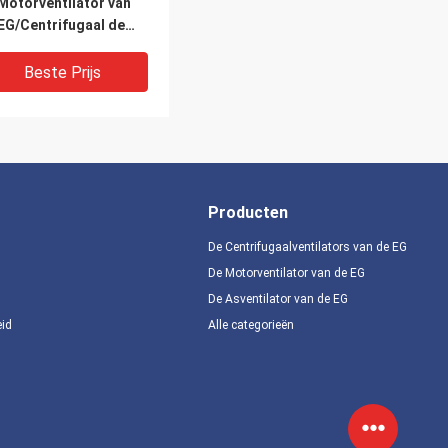
Motorventilator van
EG/Centrifugaal de
tilator Hoog Volume
 de Uitlaatventilator
Beste Prijs
Producten
De Centrifugaalventilators van de EG
De Motorventilator van de EG
De Asventilator van de EG
eid
Alle categorieën