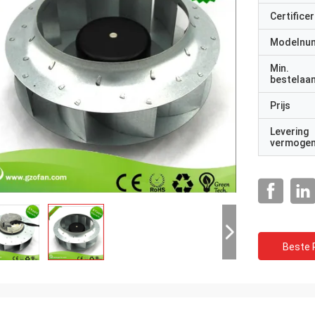
Certificer
Modelnu
Min.
bestelaan
Prijs
Levering
vermoge
Beste P