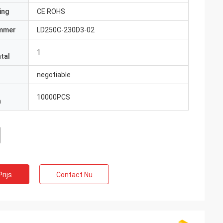
ing
CE ROHS
mmer
LD250C-230D3-02
1
tal
negotiable
10000PCS
n
rijs
Contact Nu