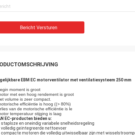
Bericht Versturen
ODUCTOMSCHRIJVING
gelijkbare EBM EC motorventilator met ventilatiesysteem 250 mm
begin moment is groot
motor met een hoog rendement is groot
het volume is zeer compact.
motorische efficiëntie is hoog ((> 80%)
lies van de motorische efficiëntie is le
motor temperatuur stijging is laag
N EC-producten bieden u:
 staploze en oneindig variabele snelheidsregeling
 volledig geïntegreerde nettoevoer
 compacte motoren die volledig uitwisselbaar zijn met wisselstroo