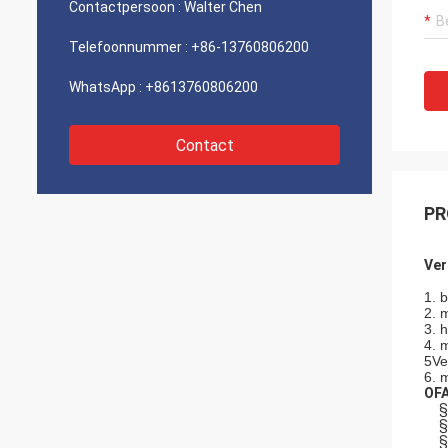
Contactpersoon :
Walter Chen
Telefoonnummer :
+86-13760806200
WhatsApp :
+8613760806200
Contact
PR
Ver
1. 
2. 
3. 
4. 
5Ver
6. 
OFA
§
§
§