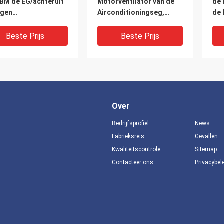
EBM de EG/achteruit
Motorventilator van de
de 
gen
Airconditioningseg,
de 
ifugaalventilators
Achterwaarts Gebogen
Ven
Refirgeration
Ventilator Hoog Volume
van
Beste Prijs
Beste Prijs
Over
Bedrijfsprofiel
News
Fabrieksreis
Gevallen
Kwaliteitscontrole
Sitemap
Contacteer ons
Privacybel