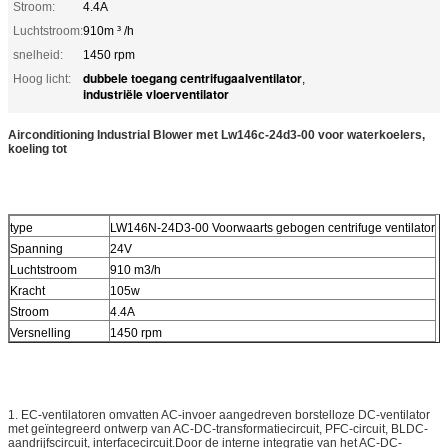
Stroom:
4.4A
Luchtstroom:
910m ³ /h
snelheid:
1450 rpm
dubbele toegang centrifugaalventilator
Hoog licht:
,
industriële vloerventilator
Airconditioning Industrial Blower met Lw146c-24d3-00 voor waterkoelers,
koeling tot
type
LW146N-24D3-00 Voorwaarts gebogen centrifuge ventilator
Spanning
24V
Luchtstroom
910 m3/h
Kracht
105w
Stroom
4.4A
Versnelling
1450 rpm
1. EC-ventilatoren omvatten AC-invoer aangedreven borstelloze DC-ventilator
met geïntegreerd ontwerp van AC-DC-transformatiecircuit, PFC-circuit, BLDC-
aandrijfscircuit, interfacecircuit.Door de interne integratie van het AC-DC-