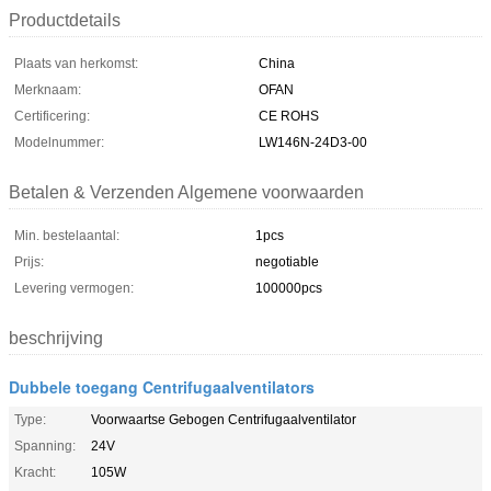
Productdetails
Plaats van herkomst:
China
Merknaam:
OFAN
Certificering:
CE ROHS
Modelnummer:
LW146N-24D3-00
Betalen & Verzenden Algemene voorwaarden
Min. bestelaantal:
1pcs
Prijs:
negotiable
Levering vermogen:
100000pcs
beschrijving
Dubbele toegang Centrifugaalventilators
Type:
Voorwaartse Gebogen Centrifugaalventilator
Spanning:
24V
Kracht:
105W