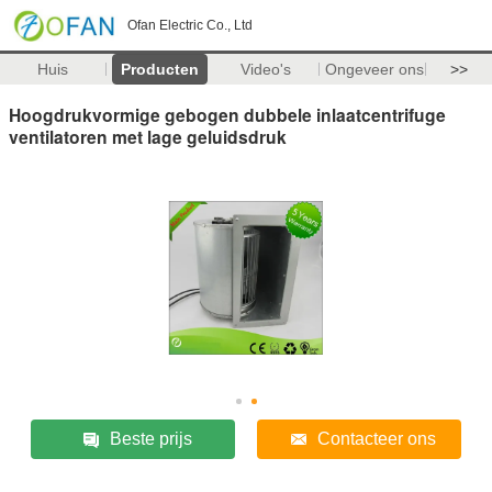
Ofan Electric Co., Ltd
Huis
Producten
Video's
Ongeveer ons
>>
Hoogdrukvormige gebogen dubbele inlaatcentrifuge
ventilatoren met lage geluidsdruk
Beste prijs
Contacteer ons