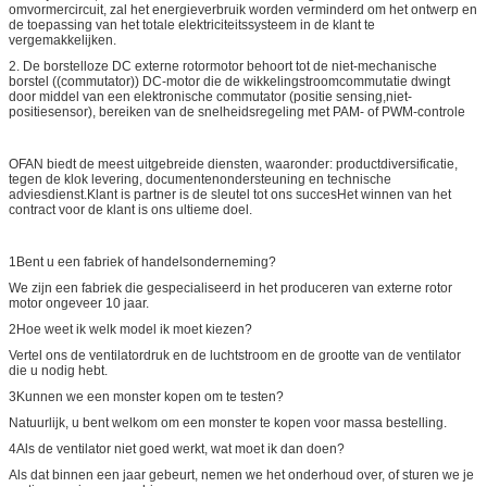
omvormercircuit, zal het energieverbruik worden verminderd om het ontwerp en
de toepassing van het totale elektriciteitssysteem in de klant te
vergemakkelijken.
2. De borstelloze DC externe rotormotor behoort tot de niet-mechanische
borstel ((commutator)) DC-motor die de wikkelingstroomcommutatie dwingt
door middel van een elektronische commutator (positie sensing,niet-
positiesensor), bereiken van de snelheidsregeling met PAM- of PWM-controle
OFAN biedt de meest uitgebreide diensten, waaronder: productdiversificatie,
tegen de klok levering, documentenondersteuning en technische
adviesdienst.Klant is partner is de sleutel tot ons succesHet winnen van het
contract voor de klant is ons ultieme doel.
1Bent u een fabriek of handelsonderneming?
We zijn een fabriek die gespecialiseerd in het produceren van externe rotor
motor ongeveer 10 jaar.
2Hoe weet ik welk model ik moet kiezen?
Vertel ons de ventilatordruk en de luchtstroom en de grootte van de ventilator
die u nodig hebt.
3Kunnen we een monster kopen om te testen?
Natuurlijk, u bent welkom om een monster te kopen voor massa bestelling.
4Als de ventilator niet goed werkt, wat moet ik dan doen?
Als dat binnen een jaar gebeurt, nemen we het onderhoud over, of sturen we je