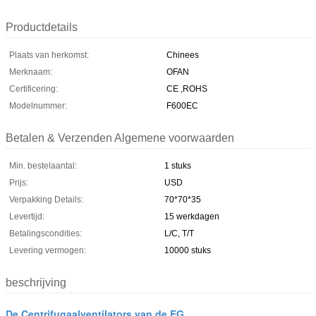
Productdetails
Plaats van herkomst:
Chinees
Merknaam:
OFAN
Certificering:
CE ,ROHS
Modelnummer:
F600EC
Betalen & Verzenden Algemene voorwaarden
Min. bestelaantal:
1 stuks
Prijs:
USD
Verpakking Details:
70*70*35
Levertijd:
15 werkdagen
Betalingscondities:
L/C, T/T
Levering vermogen:
10000 stuks
beschrijving
De Centrifugaalventilators van de EG