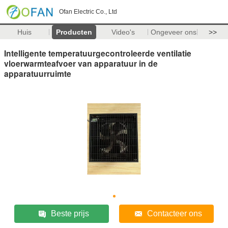
Ofan Electric Co., Ltd
Huis
Producten
Video's
Ongeveer ons
>>
Intelligente temperatuurgecontroleerde ventilatie
vloerwarmteafvoer van apparatuur in de
apparatuurruimte
Beste prijs
Contacteer ons