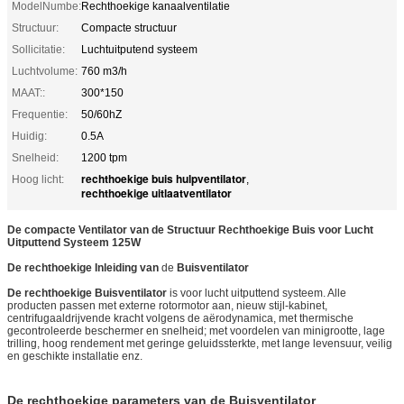
ModelNumbe:
Rechthoekige kanaalventilatie
Structuur:
Compacte structuur
Sollicitatie:
Luchtuitputend systeem
Luchtvolume:
760 m3/h
MAAT::
300*150
Frequentie:
50/60hZ
Huidig:
0.5A
Snelheid:
1200 tpm
rechthoekige buis hulpventilator
Hoog licht:
,
rechthoekige uitlaatventilator
De compacte Ventilator van de Structuur Rechthoekige Buis voor Lucht
Uitputtend Systeem 125W
De rechthoekige
Inleiding
van
de
Buisventilator
De rechthoekige Buisventilator
is voor lucht uitputtend systeem. Alle
producten passen met externe rotormotor aan, nieuw stijl-kabinet,
centrifugaaldrijvende kracht volgens de aërodynamica, met thermische
gecontroleerde beschermer en snelheid; met voordelen van minigrootte, lage
trilling, hoog rendement met geringe geluidssterkte, met lange levensuur, veilig
en geschikte installatie enz.
De rechthoekige parameters van de Buisventilator