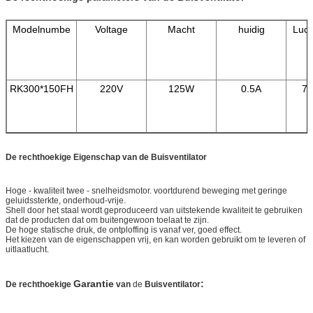
Modelnumbe
Voltage
Macht
huidig
Luc
RK300*150FH
220V
125W
0.5A
76
De rechthoekige Eigenschap van de Buisventilator
Hoge - kwaliteit twee - snelheidsmotor. voortdurend beweging met geringe
geluidssterkte, onderhoud-vrije.
Shell door het staal wordt geproduceerd van uitstekende kwaliteit te gebruiken
dat de producten dat om buitengewoon toelaat te zijn.
De hoge statische druk, de ontploffing is vanaf ver, goed effect.
Het kiezen van de eigenschappen vrij, en kan worden gebruikt om te leveren of
uitlaatlucht.
Garantie
:
De rechthoekige
van
de
Buisventilator