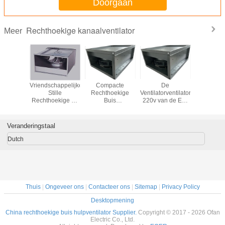
Doorgaan
Rechthoekige kanaalventilator
Meer
lle
Vriendschappelijke
Compacte
De
Het acht
ekige de
Stille
Rechthoekige
Ventilatorventilator
Gebo
lator van
Rechthoekige de
Buis
220v van de Eco
Rechtho
ventilator
Buisventilator van
Hulpventilator,
Vriendschappelijke
Hoge ren
van de
100% Eco voor
Rechthoekige
Rechthoekige
220V 
s de
het Ziekenhuis,
Trekkerventilator
Buis met Hoge
400mm 
Veranderingstaal
oekige
Hotel,
335m3/H
Luchtdruk
van 
is
Vergaderzaal
Buisvent
Dutch
Thuis
|
Ongeveer ons
|
Contacteer ons
|
Sitemap
|
Privacy Policy
Desktopmening
China rechthoekige buis hulpventilator Supplier.
Copyright © 2017 - 2026 Ofan
Electric Co., Ltd.