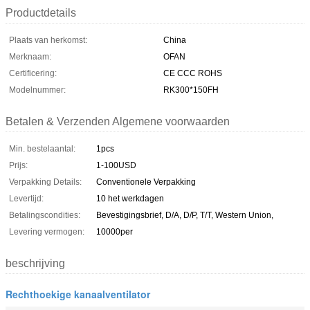
Productdetails
Plaats van herkomst:
China
Merknaam:
OFAN
Certificering:
CE CCC ROHS
Modelnummer:
RK300*150FH
Betalen & Verzenden Algemene voorwaarden
Min. bestelaantal:
1pcs
Prijs:
1-100USD
Verpakking Details:
Conventionele Verpakking
Levertijd:
10 het werkdagen
Betalingscondities:
Bevestigingsbrief, D/A, D/P, T/T, Western Union,
Levering vermogen:
10000per
beschrijving
Rechthoekige kanaalventilator