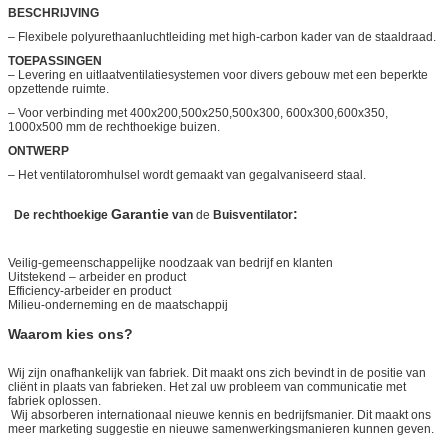
BESCHRIJVING
– Flexibele polyurethaanluchtleiding met high-carbon kader van de staaldraad.
TOEPASSINGEN
– Levering en uitlaatventilatiesystemen voor divers gebouw met een beperkte
opzettende ruimte.
– Voor verbinding met 400х200,500х250,500х300, 600х300,600х350,
1000х500 mm de rechthoekige buizen.
ONTWERP
– Het ventilatoromhulsel wordt gemaakt van gegalvaniseerd staal.
Garantie
:
De rechthoekige
van
de
Buisventilator
Veilig-gemeenschappelijke noodzaak van bedrijf en klanten
Uitstekend – arbeider en product
Efficiency-arbeider en product
Milieu-onderneming en de maatschappij
Waarom kies ons?
Wij zijn onafhankelijk van fabriek. Dit maakt ons zich bevindt in de positie van
cliënt in plaats van fabrieken. Het zal uw probleem van communicatie met
fabriek oplossen.
Wij absorberen internationaal nieuwe kennis en bedrijfsmanier. Dit maakt ons
meer marketing suggestie en nieuwe samenwerkingsmanieren kunnen geven.