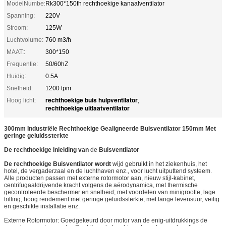
ModelNumbe:
Rk300*150fh rechthoekige kanaalventilator
Spanning:
220V
Stroom:
125W
Luchtvolume:
760 m3/h
MAAT::
300*150
Frequentie:
50/60hZ
Huidig:
0.5A
Snelheid:
1200 tpm
rechthoekige buis hulpventilator
Hoog licht:
,
rechthoekige uitlaatventilator
300mm Industriële Rechthoekige Gealigneerde Buisventilator 150mm Met
geringe geluidssterkte
De rechthoekige
Inleiding
van
de
Buisventilator
De rechthoekige Buisventilator wordt
wijd gebruikt in het ziekenhuis, het
hotel, de vergaderzaal en de luchthaven enz., voor lucht uitputtend systeem.
Alle producten passen met externe rotormotor aan, nieuw stijl-kabinet,
centrifugaaldrijvende kracht volgens de aërodynamica, met thermische
gecontroleerde beschermer en snelheid; met voordelen van minigrootte, lage
trilling, hoog rendement met geringe geluidssterkte, met lange levensuur, veilig
en geschikte installatie enz.
Externe Rotormotor: Goedgekeurd door motor van de enig-uitdrukkings de