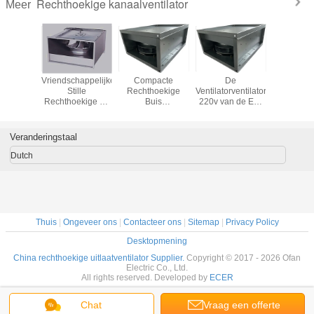
Rechthoekige kanaalventilator
Meer
lle
Vriendschappelijke
Compacte
De
Het acht
ekige de
Stille
Rechthoekige
Ventilatorventilator
Gebo
lator van
Rechthoekige de
Buis
220v van de Eco
Rechtho
ventilator
Buisventilator van
Hulpventilator,
Vriendschappelijke
Hoge ren
van de
100% Eco voor
Rechthoekige
Rechthoekige
220V 
s de
het Ziekenhuis,
Trekkerventilator
Buis met Hoge
400mm 
Veranderingstaal
oekige
Hotel,
335m3/H
Luchtdruk
van 
is
Vergaderzaal
Buisvent
Dutch
Thuis
|
Ongeveer ons
|
Contacteer ons
|
Sitemap
|
Privacy Policy
Desktopmening
China rechthoekige uitlaatventilator Supplier.
Copyright © 2017 - 2026 Ofan
Electric Co., Ltd.
All rights reserved. Developed by
ECER
Chat
Vraag een offerte