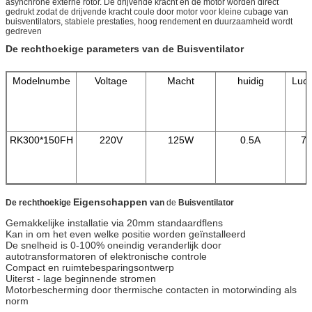
asynchrone externe rotor. De drijvende kracht en de motor worden direct
gedrukt zodat de drijvende kracht coule door motor voor kleine cubage van
buisventilators, stabiele prestaties, hoog rendement en duurzaamheid wordt
gedreven
De rechthoekige parameters van de Buisventilator
Modelnumbe
Voltage
Macht
huidig
Luc
RK300*150FH
220V
125W
0.5A
76
Eigenschappen
De rechthoekige
van
de
Buisventilator
Gemakkelijke installatie via 20mm standaardflens
Kan in om het even welke positie worden geïnstalleerd
De snelheid is 0-100% oneindig veranderlijk door
autotransformatoren of elektronische controle
Compact en ruimtebesparingsontwerp
Uiterst - lage beginnende stromen
Motorbescherming door thermische contacten in motorwinding als
norm