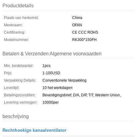
Productdetails
Plaats van herkomst:
China
Merknaam:
OFAN
Certificering:
CE CCC ROHS
Modelnummer:
RK300*150FH
Betalen & Verzenden Algemene voorwaarden
Min. bestelaantal:
1pcs
Prijs:
1-100USD
Verpakking Details:
Conventionele Verpakking
Levertijd:
10 het werkdagen
Betalingscondities:
Bevestigingsbrief, D/A, D/P, T/T, Western Union,
Levering vermogen:
10000per
beschrijving
Rechthoekige kanaalventilator