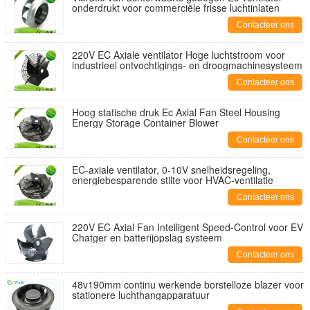
onderdrukt voor commerciële frisse luchtinlaten
Contacteer ons
220V EC Axiale ventilator Hoge luchtstroom voor
industrieel ontvochtigings- en droogmachinesysteem
Contacteer ons
Hoog statische druk Ec Axial Fan Steel Housing
Energy Storage Container Blower
Contacteer ons
EC-axiale ventilator, 0-10V snelheidsregeling,
energiebesparende stilte voor HVAC-ventilatie
Contacteer ons
220V EC Axial Fan Intelligent Speed-Control voor EV
Chatger en batterijopslag systeem
Contacteer ons
48v190mm continu werkende borstelloze blazer voor
stationere luchthangapparatuur