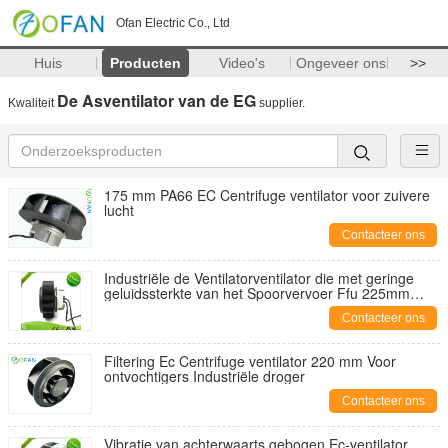
Ofan Electric Co., Ltd
Huis
Producten
Video's
Ongeveer ons
>>
De Asventilator van de EG
Kwaliteit
supplier.
175 mm PA66 EC Centrifuge ventilator voor zuivere
lucht
Contacteer ons
Industriële de Ventilatorventilator die met geringe
geluidssterkte van het Spoorvervoer Ffu 225mm
filtreren
Contacteer ons
Filtering Ec Centrifuge ventilator 220 mm Voor
ontvochtigers Industriële droger
Contacteer ons
Vibratie van achterwaarts gebogen Ec-ventilator