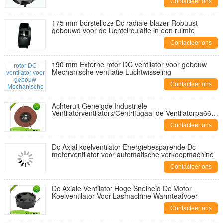
Contacteer ons
175 mm borstelloze Dc radiale blazer Robuust
gebouwd voor de luchtcirculatie in een ruimte
Contacteer ons
190 mm Externe rotor DC ventilator voor gebouw
Mechanische ventilatie Luchtwisseling
Contacteer ons
Achteruit Geneigde Industriële
Ventilatorventilators/Centrifugaal de Ventilatorpa66
Materiaal van gelijkstroom
Contacteer ons
Dc Axial koelventilator Energiebesparende Dc
motorventilator voor automatische verkoopmachine
Contacteer ons
Dc Axiale Ventilator Hoge Snelheid Dc Motor
Koelventilator Voor Lasmachine Warmteafvoer
Contacteer ons