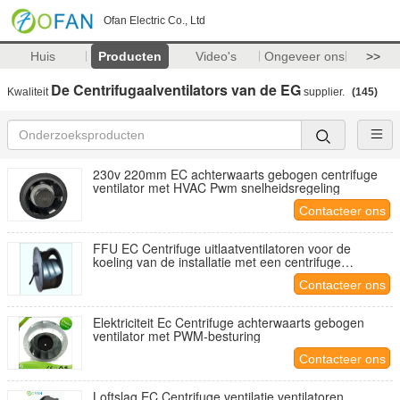
Ofan Electric Co., Ltd
Huis
Producten
Video's
Ongeveer ons
>>
De Centrifugaalventilators van de EG
Kwaliteit
supplier.
(145)
230v 220mm EC achterwaarts gebogen centrifuge
ventilator met HVAC Pwm snelheidsregeling
Contacteer ons
FFU EC Centrifuge uitlaatventilatoren voor de
koeling van de installatie met een centrifuge
luchtblazer
Contacteer ons
Elektriciteit Ec Centrifuge achterwaarts gebogen
ventilator met PWM-besturing
Contacteer ons
Loftslag EC Centrifuge ventilatie ventilatoren