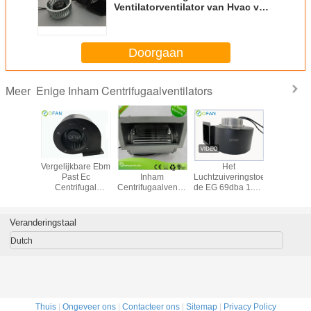
Ventilatorventilator van Hvac van
Inham Centrifugaalventilators
voor Luchtreiniging
Doorgaan
Enige Inham Centrifugaalventilators
Meer
ugaal de
Vergelijkbare Ebm
220V AC Enige
Het
De Enige
entilator
Past Ec
Inham
Luchtzuiveringstoestel
van 
eringe
Centrifugal
Centrifugaalventilators
de EG 69dba 1.0A
EG/Dubb
erkte van
Blower
voor
kiest Inham
Ventilat
tstroom,
ventilatoren met
Airconditioningsterminals
Centrifugaalventilators
druk va
 Inham
condensatieventilator
uit
Inh
Veranderingstaal
triële
48V
Voorwa
aalventilator
Gebo
Dutch
Centrifugaa
Thuis
|
Ongeveer ons
|
Contacteer ons
|
Sitemap
|
Privacy Policy