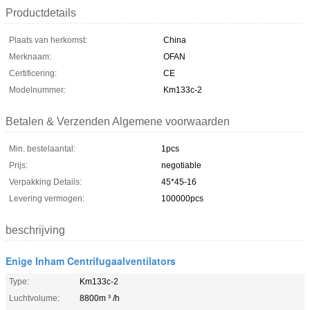
Productdetails
Plaats van herkomst:
China
Merknaam:
OFAN
Certificering:
CE
Modelnummer:
Km133c-2
Betalen & Verzenden Algemene voorwaarden
Min. bestelaantal:
1pcs
Prijs:
negotiable
Verpakking Details:
45*45-16
Levering vermogen:
100000pcs
beschrijving
Enige Inham Centrifugaalventilators
Type:
Km133c-2
Luchtvolume:
8800m ³ /h