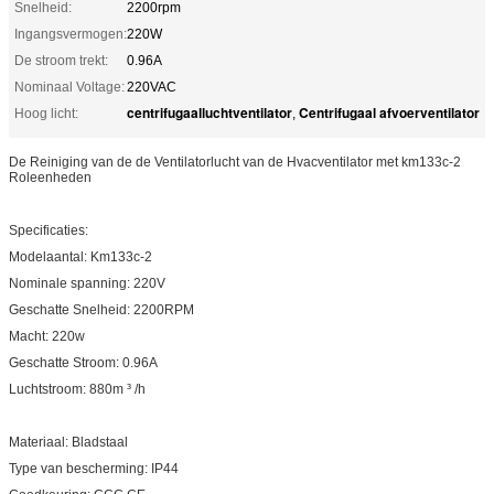
Snelheid:
2200rpm
Ingangsvermogen:
220W
De stroom trekt:
0.96A
Nominaal Voltage:
220VAC
centrifugaalluchtventilator
Centrifugaal afvoerventilator
Hoog licht:
,
De Reiniging van de de Ventilatorlucht van de Hvacventilator met km133c-2
Roleenheden
Specificaties:
Modelaantal: Km133c-2
Nominale spanning: 220V
Geschatte Snelheid: 2200RPM
Macht: 220w
Geschatte Stroom: 0.96A
Luchtstroom: 880m ³ /h
Materiaal: Bladstaal
Type van bescherming: IP44