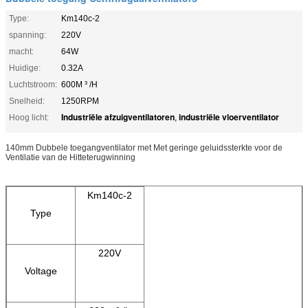
Type:
Km140c-2
spanning:
220V
macht:
64W
Huidige:
0.32A
Luchtstroom:
600M ³ /H
Snelheid:
1250RPM
Industriële afzuigventilatoren
industriële vloerventilator
Hoog licht:
,
140mm Dubbele toegangventilator met Met geringe geluidssterkte voor de
Ventilatie van de Hitteterugwinning
Km140c-2
Type
220V
Voltage