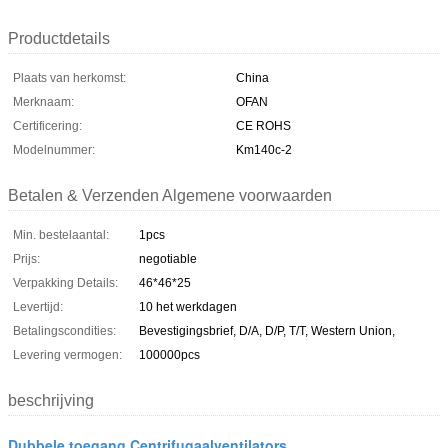
Productdetails
Plaats van herkomst:
China
Merknaam:
OFAN
Certificering:
CE ROHS
Modelnummer:
Km140c-2
Betalen & Verzenden Algemene voorwaarden
Min. bestelaantal:
1pcs
Prijs:
negotiable
Verpakking Details:
46*46*25
Levertijd:
10 het werkdagen
Betalingscondities:
Bevestigingsbrief, D/A, D/P, T/T, Western Union,
Levering vermogen:
100000pcs
beschrijving
Dubbele toegang Centrifugaalventilators