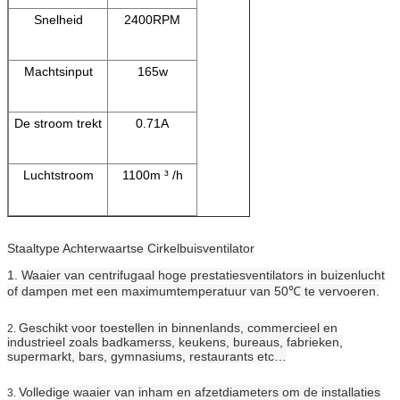
Snelheid
2400RPM
Machtsinput
165w
De stroom trekt
0.71A
Luchtstroom
1100m ³ /h
Staaltype Achterwaartse Cirkelbuisventilator
1.
Waaier van centrifugaal hoge prestatiesventilators in buizenlucht
of dampen met een maximumtemperatuur van 50℃ te vervoeren.
Geschikt voor toestellen in binnenlands, commercieel en
2.
industrieel zoals badkamerss, keukens, bureaus, fabrieken,
supermarkt, bars, gymnasiums, restaurants etc…
Volledige waaier van inham en afzetdiameters om de installaties
3.