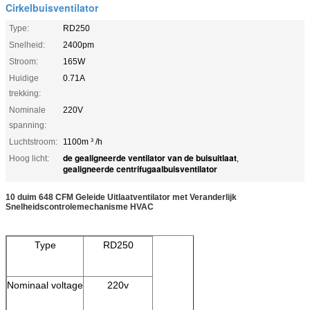
Cirkelbuisventilator
Type:
RD250
Snelheid:
2400pm
Stroom:
165W
Huidige
0.71A
trekking:
Nominale
220V
spanning:
Luchtstroom:
1100m ³ /h
de gealigneerde ventilator van de buisuitlaat
Hoog licht:
,
gealigneerde centrifugaalbuisventilator
10 duim 648 CFM Geleide Uitlaatventilator met Veranderlijk
Snelheidscontrolemechanisme HVAC
Type
RD250
Nominaal voltage
220v