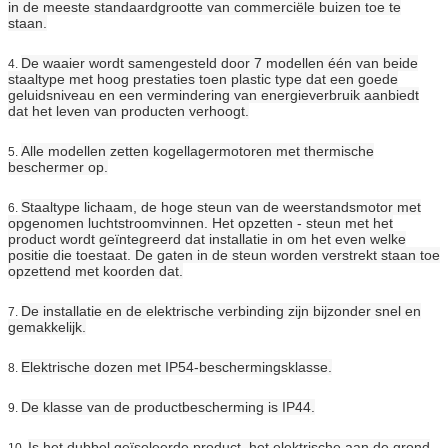
in de meeste standaardgrootte van commerciële buizen toe te
staan.
De waaier wordt samengesteld door 7 modellen één van beide
4.
staaltype met hoog prestaties toen plastic type dat een goede
geluidsniveau en een vermindering van energieverbruik aanbiedt
dat het leven van producten verhoogt.
Alle modellen zetten kogellagermotoren met thermische
5.
beschermer op.
Staaltype lichaam, de hoge steun van de weerstandsmotor met
6.
opgenomen luchtstroomvinnen. Het opzetten - steun met het
product wordt geïntegreerd dat installatie in om het even welke
positie die toestaat. De gaten in de steun worden verstrekt staan toe
opzettend met koorden dat.
De installatie en de elektrische verbinding zijn bijzonder snel en
7.
gemakkelijk.
Elektrische dozen met IP54-beschermingsklasse.
8.
De klasse van de productbescherming is IP44.
9.
Is het dubbel geïsoleerde product, het elektrische aan de grond
10.