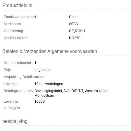
Productdetails
Plaats van herkomst:
China
Merknaam:
OFAN
Certificering:
CE,ROSH
Modelnummer:
RD250
Betalen & Verzenden Algemene voorwaarden
Min. bestelaantal:
1
Prijs:
negotiable
Verpakking Details:
karton
Levertijd:
10 het werkdagen
Betalingscondities:
Bevestigingsbrief, D/A, D/P, T/T, Western Union,
MoneyGram
Levering
10000
vermogen:
beschrijving