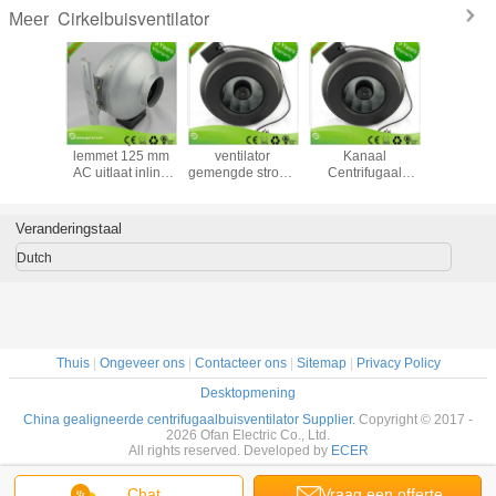
Cirkelbuisventilator
Meer
ioneerde
Roestvrij staal
In-line duct
220 Volt Metalen
240 volt 
ntilator,
lemmet 125 mm
ventilator
Kanaal
broeikasluc
htige
AC uitlaat inline
gemengde stroom
Centrifugaal
Inline du
ifuge
duct ventilator
4 6 8 inch
Ventilatie
extractor
entilator
voor industriële
ventilatie
Afzuigventilator
flow 
ebouwde
en landbouw
uitlaatventilator
Radiale Ventilator
Veranderingstaal
snellingsregelaar
voor
Inline
hydroponische
Kanaalventilator
Dutch
binnen tenten
Thuis
|
Ongeveer ons
|
Contacteer ons
|
Sitemap
|
Privacy Policy
Desktopmening
China gealigneerde centrifugaalbuisventilator Supplier.
Copyright © 2017 -
2026 Ofan Electric Co., Ltd.
All rights reserved. Developed by
ECER
Chat
Vraag een offerte