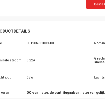
Beste P
ODUCTDETAILS
e
LD190N-310D3-00
Nomina
Gesch
inale stroom
0.22A
snelhe
Teken Ara
Andry Andika
OFAN de producten zijn 
esteed aandacht aan details,
goede kwaliteit, is dit 
ht iput
68W
Lucht
duurzame productielijn,
product
keren
DC-ventilator
,
de centrifugaalventilator van geli