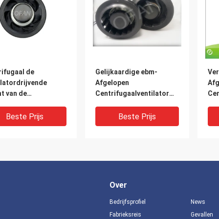
ifugaal de
Gelijkaardige ebm-
Ver
latordrijvende
Afgelopen
Afg
t van de
Centrifugaalventilator
Cen
reiniging
220mm van Gelijkstroom
van
jkstroom/Brushless
Spoorvervoer met
Luc
Beste Prijs
Beste Prijs
derlijke de
Snelheid 2800Rpm
heidscontrole van
Over
Bedrijfsprofiel
News
Fabrieksreis
Gevallen