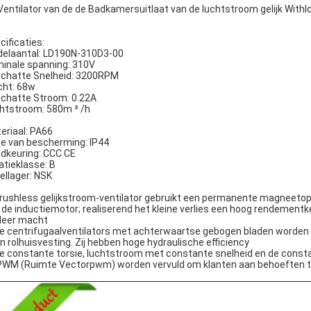
Ventilator van de de Badkamersuitlaat van de luchtstroom gelijk Wit
cificaties:
elaantal: LD190N-310D3-00
inale spanning: 310V
chatte Snelheid: 3200RPM
ht: 68w
chatte Stroom: 0.22A
htstroom: 580m ³ /h
eriaal: PA66
e van bescherming: IP44
dkeuring: CCC CE
latieklasse: B
ellager: NSK
Brushless gelijkstroom-ventilator gebruikt een permanente magneetop
 de inductiemotor; realiserend het kleine verlies een hoog rendemen
Meer macht
De centrifugaalventilators met achterwaartse gebogen bladen worden 
n rolhuisvesting. Zij hebben hoge hydraulische efficiency
De constante torsie, luchtstroom met constante snelheid en de constan
WM (Ruimte Vectorpwm) worden vervuld om klanten aan behoeften t