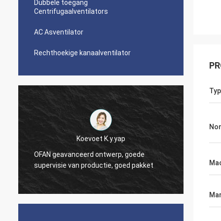
Dubbele toegang
Centrifugaalventilators
AC Asventilator
Rechthoekige kanaalventilator
PR
Typ
Nom
Koevoet K.y.yap
OFAN geavanceerd ontwerp, goede
OFAN b
d
Mac
supervisie van productie, goed pakket
goede 
Mar