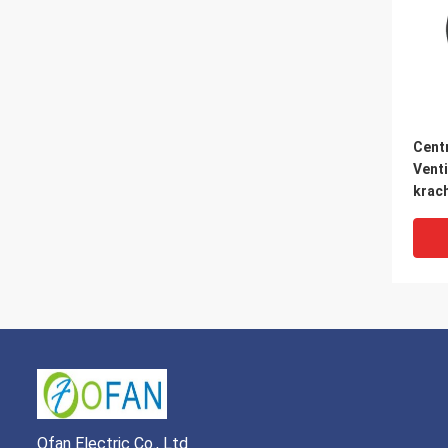
Centr
Venti
krach
lucht
geli
Veran
Snel
12V
Ofan Electric Co., Ltd