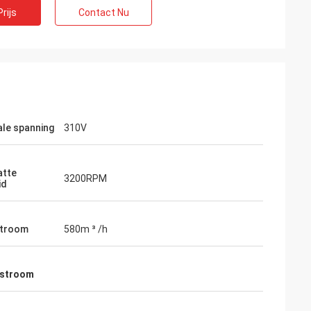
rijs
Contact Nu
le spanning
310V
atte
3200RPM
id
mli
zo betrouwbare,
duurzamer High-end
stroom
580m ³ /h
jkstroom