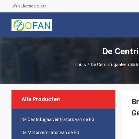
Ofan Electric Co., Ltd
De Centr
Thuis
/
De Centrifugaalventilat
Alle Producten
Br
G
De Centrifugaalventilators van de EG
De Motorventilator van de EG