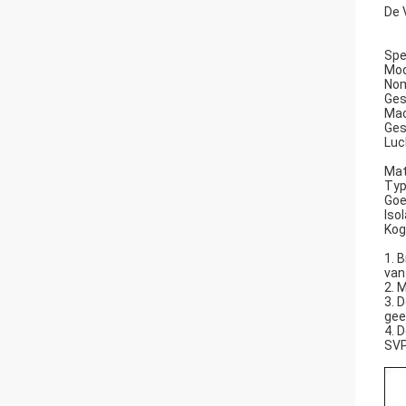
De 
Spe
Mod
Nom
Ges
Mac
Ges
Luc
Mat
Typ
Goe
Iso
Kog
1. 
van
2. 
3. 
gee
4. 
SVP