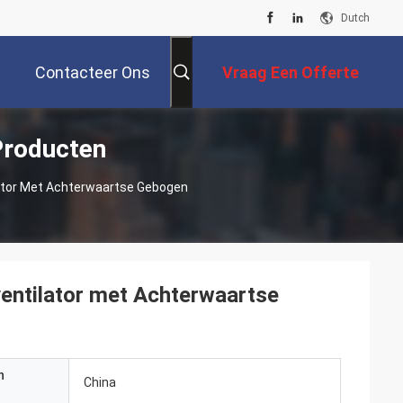
Dutch
Contacteer Ons
Vraag Een Offerte
Producten
Aan
lator Met Achterwaartse Gebogen
entilator met Achterwaartse
n
China