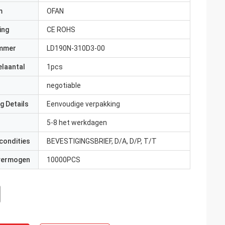
m
OFAN
ing
CE ROHS
mmer
LD190N-310D3-00
elaantal
1pcs
negotiable
g Details
Eenvoudige verpakking
5-8 het werkdagen
condities
BEVESTIGINGSBRIEF, D/A, D/P, T/T
 vermogen
10000PCS