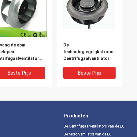
vang de ebm-
De
elopen
technologiegelijkstroom
trifugaalventilator
Centrifugaalventilator
 gelijkstroom voor
van de EG met HVAC-
htfiltratie 250mm
Industrie PA66
Beste Prijs
Beste Prijs
Refirgeration 190mm
Producten
De Centrifugaalventilators van de EG
De Motorventilator van de EG