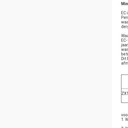
Min
EC 
Per
waa
der
Waa
EC-
jaa
was
bet
Dit
afm
ZX
voo
1. 