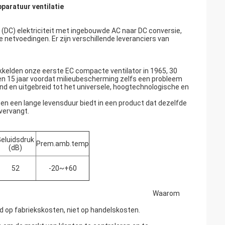
paratuur ventilatie
C) elektriciteit met ingebouwde AC naar DC conversie,
netvoedingen. Er zijn verschillende leveranciers van
ikkelden onze eerste EC compacte ventilator in 1965, 30
n 15 jaar voordat milieubescherming zelfs een probleem
jnd en uitgebreid tot het universele, hoogtechnologische en
 en een lange levensduur biedt in een product dat dezelfde
vervangt.
eluidsdruk
Prem.amb.temp
(dB)
52
-20~+60
Waarom
rd op fabriekskosten, niet op handelskosten.