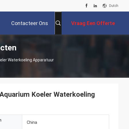
Dutch
Contacteer Ons
Vraag Een Offerte
ucten
Aan
oeler Waterkoeling Apparatuur
r Aquarium Koeler Waterkoeling
n
China