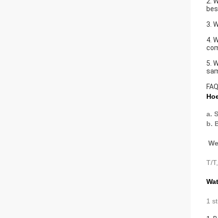
2. 
bes
3. 
4. 
com
5. 
sam
FA
Hoe
a. 
b. 
Wel
T/T
Wat
1 s