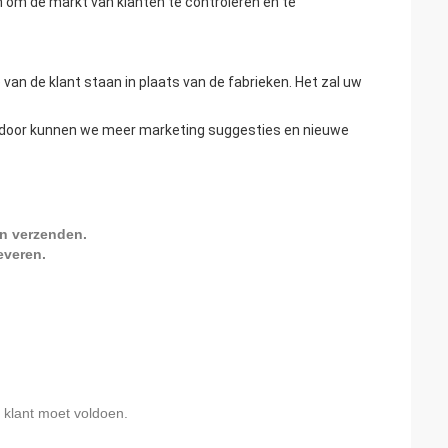
en om de markt van klanten te controleren en te
ie van de klant staan in plaats van de fabrieken. Het zal uw
ierdoor kunnen we meer marketing suggesties en nieuwe
n verzenden.
everen.
e klant moet voldoen.