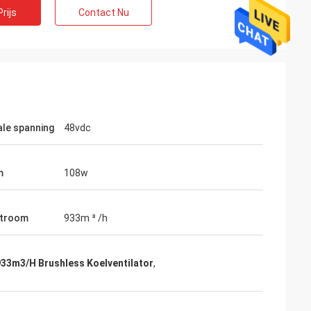
rijs
Contact Nu
mli
zo betrouwbare,
duurzamer High-end
le spanning
48vdc
m
108w
stroom
933m ³ /h
933m3/H Brushless Koelventilator
,