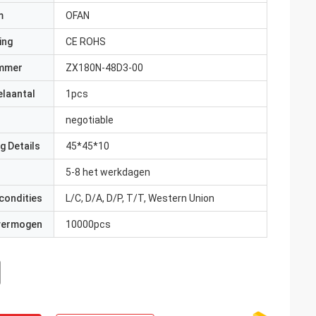
m
OFAN
ing
CE ROHS
mmer
ZX180N-48D3-00
elaantal
1pcs
negotiable
g Details
45*45*10
5-8 het werkdagen
condities
L/C, D/A, D/P, T/T, Western Union
 vermogen
10000pcs