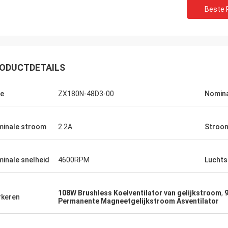
Beste P
Teken Ara
Andry Andika
ODUCTDETAILS
OFAN de producten zijn 
esteed aandacht aan details,
goede kwaliteit, is dit 
duurzame productielijn,
product
e
ZX180N-48D3-00
Nomina
inale stroom
2.2A
Stroo
inale snelheid
4600RPM
Lucht
108W Brushless Koelventilator van gelijkstroom
,
keren
Permanente Magneetgelijkstroom Asventilator