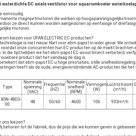
i waterdichte DC axiale ventilator voor aquariumkoeler waterkoelap
is eenvoudig.
manente magneetmotoren die werken op hoogspanningsgelijkstroom (D
rdoor ze direct kunnen worden aangesloten op eenfasige of driefasige 
gelijke motoren.
rom kiezen voor OFAN ELECTRIC EC-producten?
technologie is niet nieuw. Niet voor ebm-papst in ieder geval. We ontw
r voordat onze concurrenten hun EC-producten op de markt brachten e
. In die tijd hebben we het ebm-papst EC-assortiment verbeterd, verfi
rouwbare product dat het vandaag de dag is.
 betekent dat ebm-papst EC u hoge prestaties, stille snelheidsregeling
etingen heeft als de oude, energieverslindende AC-producten die het 
Nominale
Nominale
Frequentie
Vermogen
Luchtstroom
G
Type
spanning
snelheid
(HZ)
(W)
(m³/h)
(VAC)
(RPM)
180N-48D3-
48
50/60
4600
106
933m³/h
00
r ons kiezen?
Wij behoren tot de fabriek, dus de prijs die we kunnen geven is gebasee