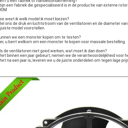
Bent u een fabriek of handelsonderneming?
 zijn een fabriek die gespecialiseerd is in de productie van externe r
ODM
Hoe weet ik welk model ik moet kiezen?
tel ons de druk en luchtstroom van de ventilatoren en de diameter van d
 juiste model voorstellen.
Kunnen we een monster kopen om te testen?
er, u bent welkom om een monster te kopen voor massale bestelling.
Als de ventilatoren niet goed werken, wat moet ik dan doen?
 het binnen een jaar gebeurt, nemen we de verantwoordelijkheid voor 
 het na een jaar is, leveren we u de juiste onderdelen om tegen lage pri