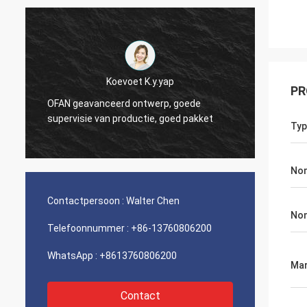
Koevoet K.y.yap
PR
OFAN geavanceerd ontwerp, goede
OFAN b
d
supervisie van productie, goed pakket
goede 
Typ
Nom
Contactpersoon :
Walter Chen
Nom
Telefoonnummer :
+86-13760806200
WhatsApp :
+8613760806200
Mar
Contact