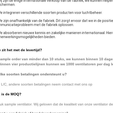
Wij zijn de enige internationale verkoop van de fabriek, we kunnen help
chermen.
We integreren verschillende soorten producten voor luchtbeheer.
We zijn onafhankelijk van de fabriek. Dit zorgt ervoor dat we in de posit
municatieprobleem met de fabriek oplossen.
We absorberen nieuwe kennis en zakelijke manieren internationaal. H
enwerkingsmogelijkheden bieden.
Q
 zit het met de levertijd?
Sample order van minder dan 10 stuks, we kunnen binnen 10 dage
Binnen vier productielijnen kunnen we 1000 ventilatoren per dag l
ke soorten betalingen ondersteunt u?
, L/C, andere soorten betalingen neem contact met ons op
 is de MOQ?
tuk sample ventilator. Wij geloven dat de kwaliteit van onze ventilator d