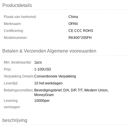
Productdetails
Plaats van herkomst:
China
Merknaam:
OFAN
Certificering:
CE CCC ROHS
Modelnummer:
RK400*200FH
Betalen & Verzenden Algemene voorwaarden
Min. bestelaantal:
1pcs
Prijs:
1-100USD
Verpakking Details:
Conventionele Verpakking
Levertijd:
10 het werkdagen
Betalingscondities:
Bevestigingsbrief, D/A, D/P, T/T, Western Union,
MoneyGram
Levering
10000per
vermogen:
beschrijving