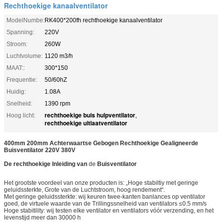
Rechthoekige kanaalventilator
ModelNumbe:
RK400*200fh rechthoekige kanaalventilator
Spanning:
220V
Stroom:
260W
Luchtvolume:
1120 m3/h
MAAT::
300*150
Frequentie:
50/60hZ
Huidig:
1.08A
Snelheid:
1390 rpm
rechthoekige buis hulpventilator
Hoog licht:
,
rechthoekige uitlaatventilator
400mm 200mm Achterwaartse Gebogen Rechthoekige Gealigneerde
Buisventilator 220V 380V
De rechthoekige
Inleiding
van
de
Buisventilator
Het grootste voordeel van onze producten is: „Hoge stabiltiy met geringe
geluidssterkte, Grote van de Luchtstroom, hoog rendement“.
Met geringe geluidssterkte: wij keuren twee-kanten banlances op ventilator
goed, de virtuele waarde van de Trillingssnelheid van ventilators ≤0.5 mm/s
Hoge stabitility: wij testen elke ventilator en ventilators vóór verzending, en het
levenstijd meer dan 30000 h