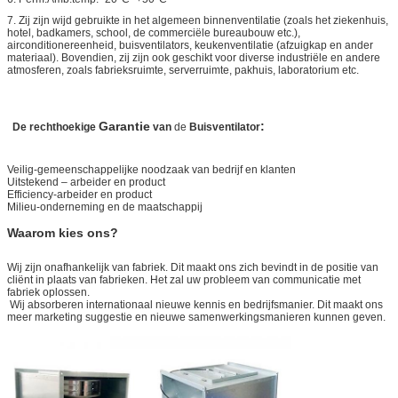
7. Zij zijn wijd gebruikte in het algemeen binnenventilatie (zoals het ziekenhuis,
hotel, badkamers, school, de commerciële bureaubouw etc.),
airconditionereenheid, buisventilators, keukenventilatie (afzuigkap en ander
materiaal). Bovendien, zij zijn ook geschikt voor diverse industriële en andere
atmosferen, zoals fabrieksruimte, serverruimte, pakhuis, laboratorium etc.
Garantie
:
De rechthoekige
van
de
Buisventilator
Veilig-gemeenschappelijke noodzaak van bedrijf en klanten
Uitstekend – arbeider en product
Efficiency-arbeider en product
Milieu-onderneming en de maatschappij
Waarom kies ons?
Wij zijn onafhankelijk van fabriek. Dit maakt ons zich bevindt in de positie van
cliënt in plaats van fabrieken. Het zal uw probleem van communicatie met
fabriek oplossen.
Wij absorberen internationaal nieuwe kennis en bedrijfsmanier. Dit maakt ons
meer marketing suggestie en nieuwe samenwerkingsmanieren kunnen geven.