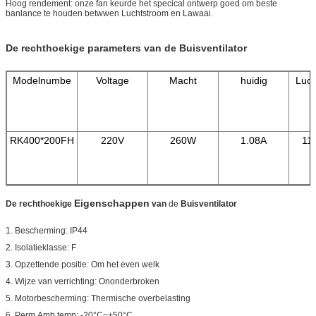
Hoog rendement: onze fan keurde het specical ontwerp goed om beste
banlance te houden betwwen Luchtstroom en Lawaai.
De rechthoekige parameters van de Buisventilator
Modelnumbe
Voltage
Macht
huidig
Luc
RK400*200FH
220V
260W
1.08A
11
Eigenschappen
De rechthoekige
van
de
Buisventilator
1. Bescherming: IP44
2. Isolatieklasse: F
3. Opzettende positie: Om het even welk
4. Wijze van verrichting: Ononderbroken
5. Motorbescherming: Thermische overbelasting
6. Perm.Amb.temp: -20°C~+50°C